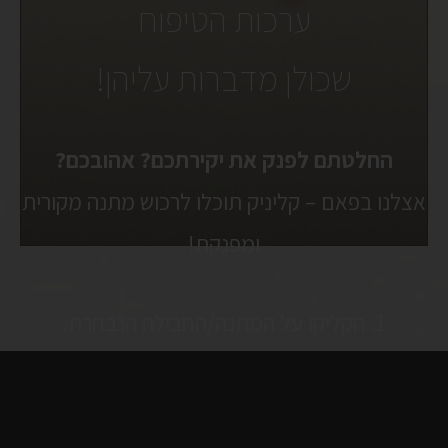
ערכות הטיפוח
שכולן מדברות עליהן!​
החלטתם לפנק את יקירתכם? אהובכם?
אצלנו בפאם – קליניק תוכלו לרכוש מתנה מקורית
ומפנקת!
1. הקליקו על המתנה/החבילה הנבחרת.
2. אנו נשלח את המתנה לכתובת שתציינו
בעטיפת שי מהודרת!