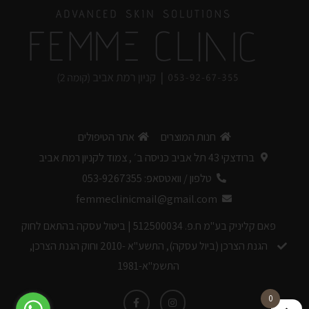
לבחירת הערכה >
חנות המוצרים
אתר הטיפולים
ברודצקי 43 תל אביב כניסה ב׳ , צמוד לקניון רמת אביב
טלפון / וואטסאפ: 053-9267355
femmeclinicmail@gmail.com
פאם קליניק בע"מ ח.פ. 512500034 | ביטול עסקה בהתאם לחוק
הגנת הצרכן (ביול עסקה), התשע"א -2010 וחוק הגנת הצרכן,
התשמ"א-1981
0