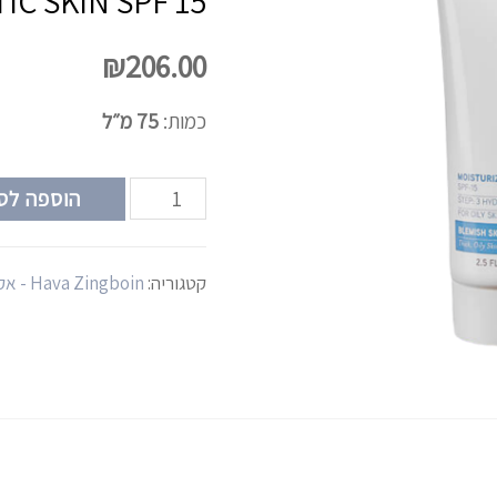
C SKIN SPF 15
₪
206.00
כמות:
75 מ״ל
הוספה לס
קטגוריה:
Hava Zingboin - אקנה